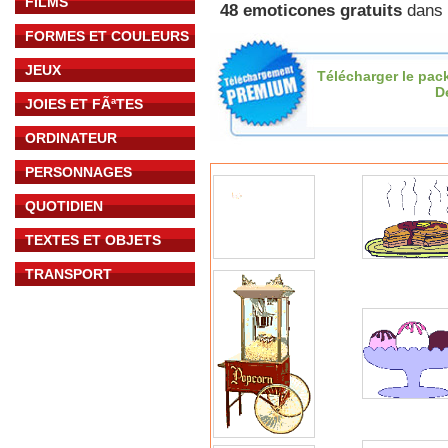
FILMS
48 emoticones gratuits
dans 
FORMES ET COULEURS
JEUX
Télécharger le pac
D
JOIES ET FÃªTES
ORDINATEUR
PERSONNAGES
QUOTIDIEN
TEXTES ET OBJETS
TRANSPORT