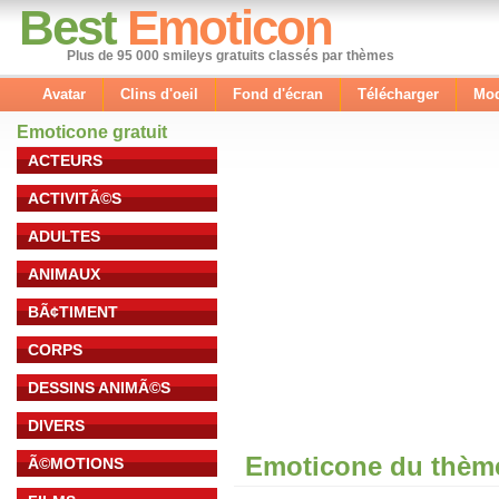
Best
Emoticon
Plus de 95 000 smileys gratuits classés par thèmes
Avatar
Clins d'oeil
Fond d'écran
Télécharger
Mod
Emoticone gratuit
ACTEURS
ACTIVITÃ©S
ADULTES
ANIMAUX
BÃ¢TIMENT
CORPS
DESSINS ANIMÃ©S
DIVERS
Emoticone du thème
Ã©MOTIONS